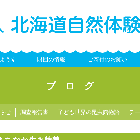
ようす
財団の情報
ご寄付のお願い
ブログ
らせ
調査報告書
子ども世界の昆虫館物語
テ