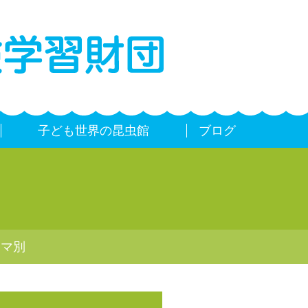
子ども世界の昆虫館
ブログ
ーマ別