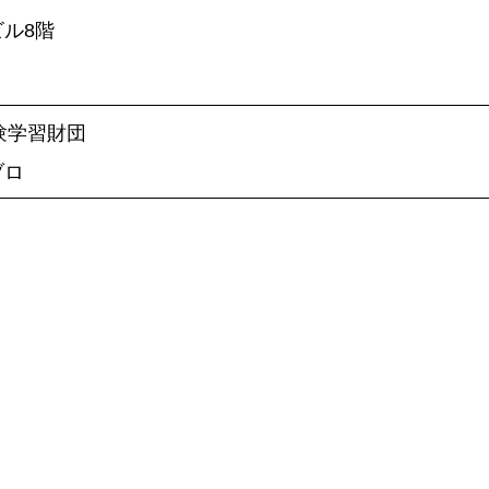
ビル8階
自然体験学習財団
ブロ