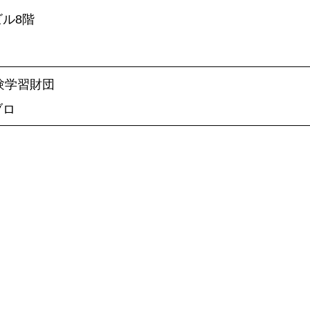
ビル8階
自然体験学習財団
ブロ