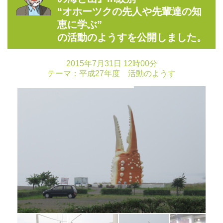
“オホーツクの先人や先輩達の知
恵に学ぶ”
の活動のようすを公開しました。
2015年7月31日 12時00分
テーマ：
平成27年度 活動のようす