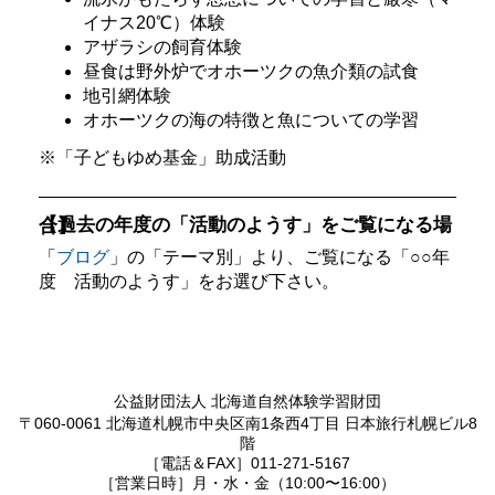
イナス20℃）体験
アザラシの飼育体験
昼食は野外炉でオホーツクの魚介類の試食
地引網体験
オホーツクの海の特徴と魚についての学習
※「子どもゆめ基金」助成活動
【過去の年度の「活動のようす」をご覧になる場合】
「
ブログ
」の「テーマ別」より、ご覧になる「○○年
度 活動のようす」をお選び下さい。
公益財団法人 北海道自然体験学習財団
〒060-0061 北海道札幌市中央区南1条西4丁目 日本旅行札幌ビル8
階
［電話＆FAX］011-271-5167
［営業日時］月・水・金（10:00〜16:00）