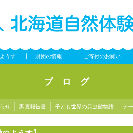
ようす
財団の情報
ご寄付のお願い
ブログ
らせ
調査報告書
子ども世界の昆虫館物語
テ