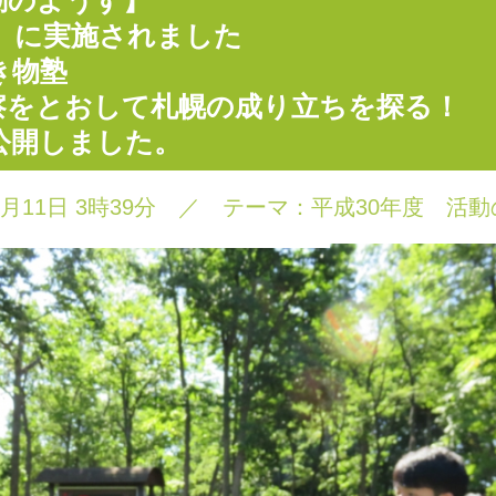
動のようす】
日）に実施されました
き物塾
察をとおして札幌の成り立ちを探る！
公開しました。
9月11日 3時39分
／
テーマ：
平成30年度 活