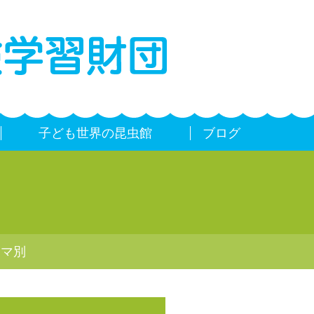
子ども世界の昆虫館
ブログ
ーマ別