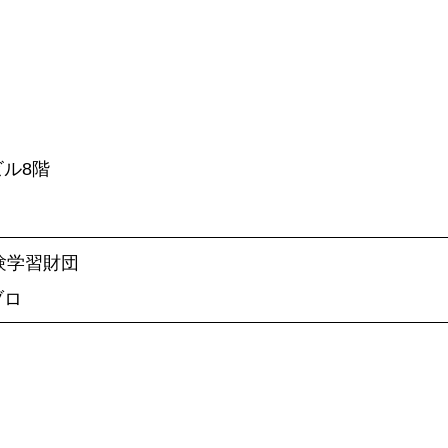
ビル8階
自然体験学習財団
ブロ