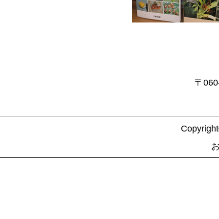
〒06
Copyrig