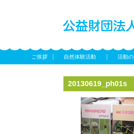
ご挨拶
自然体験活動
活動の
20130619_ph01s